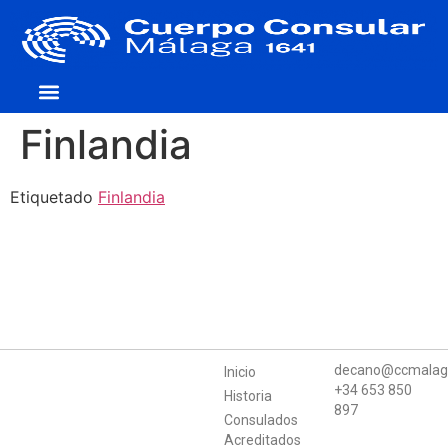
Cuerpo Consular
Consulados Acreditados
Aula de Mecenazgo
Finlandia
Etiquetado
Finlandia
decano@ccmalag
Inicio
+34 653 850
Historia
897
Consulados
Acreditados