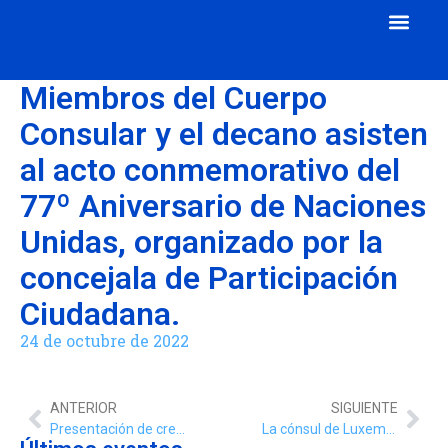
Cuerpo Consular
Consulados Acreditados
Aula de Mecenazgo
Miembros del Cuerpo
Consular y el decano asisten
al acto conmemorativo del
77º Aniversario de Naciones
Unidas, organizado por la
concejala de Participación
Ciudadana.
24 de octubre de 2022
ANTERIOR
SIGUIENTE
Presentación de credenciales de la cónsul general de Paraguay, Kathya Bareiro Duarte, al alcalde de Málaga.
La cónsul de Luxemburgo en Málaga, María José Sánchez Fernández, junto con el alcalde de Málaga y la Embajadora de Luxemburgo.