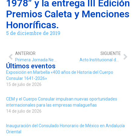
1978” y la entrega III Edición
Premios Caleta y Menciones
Honoríficas.
5 de diciembre de 2019
ANTERIOR
SIGUIENTE
Primera Jornada Networking Internacional “Ciudad de Málaga”, con la asistencia del decano del Cuerpo Consular.
Acto Institucional del Ayuntamiento de Málaga, con motivo de la Celebración del Día de la Constitución Española, celebrada en la Plaza de la Constitución.
Últimos eventos
Exposición en Marbella «400 años de Historia del Cuerpo
Consular 1641-2026»
15 de julio de 2026
CEM y el Cuerpo Consular impulsan nuevas oportunidades
internacionales para las empresas malagueñas
14 de julio de 2026
Inauguración del Consulado Honorario de México en Andalucía
Oriental