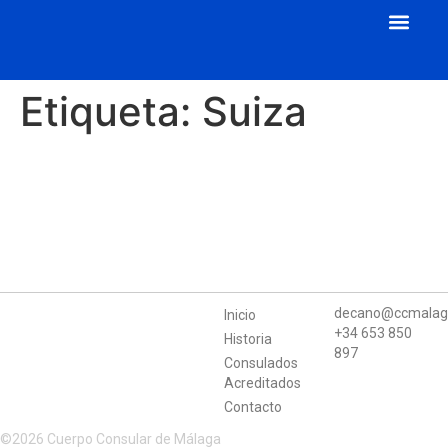
Cuerpo Consular
Consulados Acreditados
Aula de Mecenazgo
Etiqueta:
Suiza
decano@ccmalag
Inicio
+34 653 850
Historia
897
Consulados
Acreditados
Contacto
©2026 Cuerpo Consular de Málaga