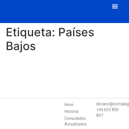
Cuerpo Consular
Consulados Acreditados
Aula de Mecenazgo
Etiqueta:
Países
Bajos
decano@ccmalag
Inicio
+34 653 850
Historia
897
Consulados
Acreditados