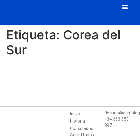
Cuerpo Consular
Consulados Acreditados
Aula de Mecenazgo
Etiqueta:
Corea del
Sur
decano@ccmalag
Inicio
+34 653 850
Historia
897
Consulados
Acreditados