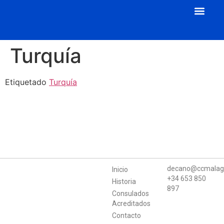
Cuerpo Consular
Consulados Acreditados
Aula de Mecenazgo
Turquía
Etiquetado
Turquía
decano@ccmalag
Inicio
+34 653 850
Historia
897
Consulados
Acreditados
Contacto