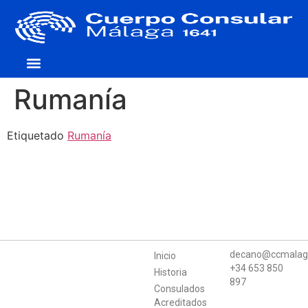
Cuerpo Consular
Consulados Acreditados
Aula de Mecenazgo
Rumanía
Etiquetado
Rumanía
decano@ccmalag
Inicio
+34 653 850
Historia
897
Consulados
Acreditados