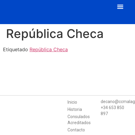
Cuerpo Consular
Consulados Acreditados
Aula de Mecenazgo
República Checa
Etiquetado
República Checa
decano@ccmalag
Inicio
+34 653 850
Historia
897
Consulados
Acreditados
Contacto