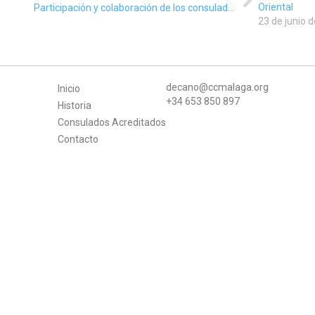
Oriental
Participación y colaboración de los consulados de Portugal y de Guinea Bisau, dentro del III Ciclo de Charlas y Coloquios “11 idiomas, 11 miradas”
23 de junio 
decano@ccmalaga.org
Inicio
+34 653 850 897
Historia
Consulados Acreditados
Contacto