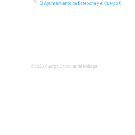
El Ayuntamiento de Estepona y el Cuerpo Consular de Málaga han celebrado en la ciudad un encuentro que ha reunido a representantes de casi una treintena de países con presencia consular en la provincia
©2026 Cuerpo Consular de Málaga