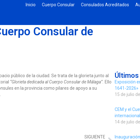
Inicio
Cuerpo Consular
Consulados Acreditados
Au
 Cuerpo Consular de
Últimos
io público de la ciudad. Se trata de la glorieta junto al
torial
“Glorieta dedicada al Cuerpo Consular de Málaga”.
Ello
Exposición e
ónsules en la provincia como pilares de apoyo a su
1641-2026»
.
15 de julio d
CEM y el Cue
internacion
14 de julio d
Inauguración
SIGUIENTE