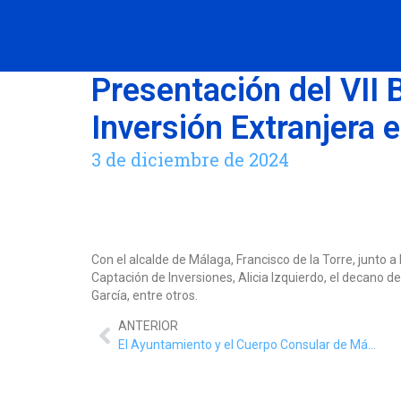
Presentación del VII 
Inversión Extranjera 
3 de diciembre de 2024
Con el alcalde de Málaga, Francisco de la Torre, junto a
Captación de Inversiones, Alicia Izquierdo, el decano d
García, entre otros.
ANTERIOR
El Ayuntamiento y el Cuerpo Consular de Málaga han firmado un protocolo general de actuación para posibilitar y fomentar el intercambio de carácter internacional, académico, cultural, social y económico entre ambas entidades, así como para reforzar la cooperación existente.