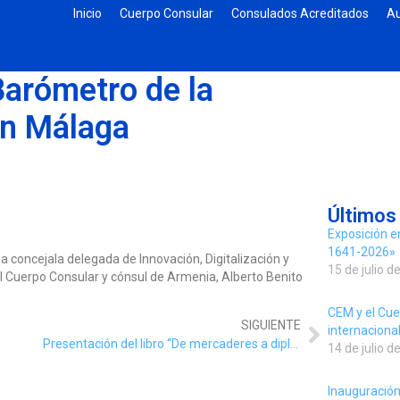
Inicio
Cuerpo Consular
Consulados Acreditados
Au
Barómetro de la
en Málaga
Últimos
Exposición e
1641-2026»
 la concejala delegada de Innovación, Digitalización y
15 de julio d
el Cuerpo Consular y cónsul de Armenia, Alberto Benito
CEM y el Cue
SIGUIENTE
internacion
Presentación del libro “De mercaderes a diplomáticos.
14 de julio d
Inauguración