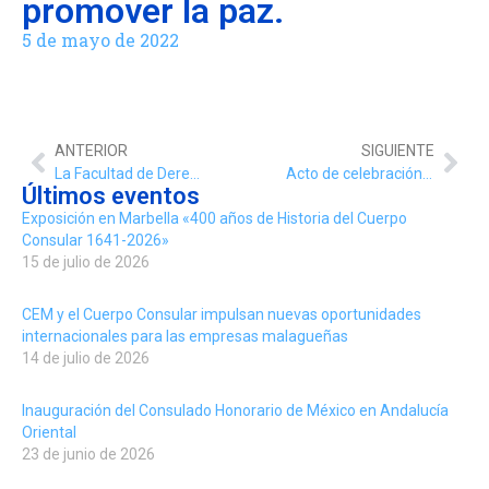
promover la paz.
5 de mayo de 2022
ANTERIOR
SIGUIENTE
La Facultad de Derecho de la Universidad de Málaga (UMA) ha organizado un encuentro de categoría, con representantes consulares como el cónsul honorífico de Ucrania en Barcelona Artem Vorobyov, en el que ha tenido lugar una mesa redonda y un posterior coloquio para poner sobre el papel los nuevos retos a los que se enfrenta el mundo de las Relaciones Internacionales.
Acto de celebración, por parte del Ayuntamiento de Málaga, del Día de Europa. El acto fue presidido por el alcalde Francisco de la Torre Prados y al mismo asistieron numerosos miembros del Cuerpo Consular de Málaga.
Últimos eventos
Exposición en Marbella «400 años de Historia del Cuerpo
Consular 1641-2026»
15 de julio de 2026
CEM y el Cuerpo Consular impulsan nuevas oportunidades
internacionales para las empresas malagueñas
14 de julio de 2026
Inauguración del Consulado Honorario de México en Andalucía
Oriental
23 de junio de 2026