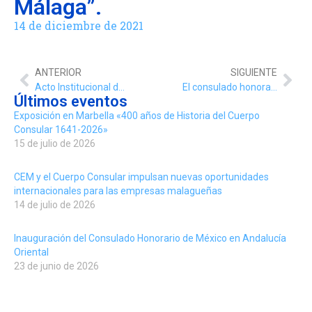
Málaga”.
14 de diciembre de 2021
ANTERIOR
SIGUIENTE
Acto Institucional del Día de la Constitución, organizado por el Ayuntamiento de Málaga, con presencia Consular.
El consulado honorario de Moldavia en Andalucía, Patricio Baeza-Herrazti García, ha impartido una jornada de formación en el Colegio Sierra Blanca, sobre las funciones de un consulado.
Últimos eventos
Exposición en Marbella «400 años de Historia del Cuerpo
Consular 1641-2026»
15 de julio de 2026
CEM y el Cuerpo Consular impulsan nuevas oportunidades
internacionales para las empresas malagueñas
14 de julio de 2026
Inauguración del Consulado Honorario de México en Andalucía
Oriental
23 de junio de 2026