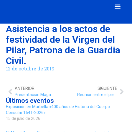
Cuerpo Consular
Consulados Acreditados
Aula de Mecenazgo
Asistencia a los actos de
festividad de la Virgen del
Pilar, Patrona de la Guardia
Civil.
12 de octubre de 2019
ANTERIOR
SIGUIENTE
Presentación Magazine del Colegio de Gestores Administrativos de Málaga, con la intervención del Cuerpo Consular de Málaga.
Reunión entre el presidente de la Diputación de Málaga con miembros del Cuerpo Consular de Málaga y el decano.
Últimos eventos
Exposición en Marbella «400 años de Historia del Cuerpo
Consular 1641-2026»
15 de julio de 2026