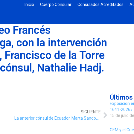
Inicio
Cuerpo Consular
Consulados Acreditados
Au
ceo Francés
ga, con la intervención
, Francisco de la Torre
 cónsul, Nathalie Hadj.
Últimos
Exposición e
1641-2026»
SIGUIENTE
15 de julio d
La anterior cónsul de Ecuador, Marta Sandoval, junto a los cónsules de Alemania, Republica Checa y Portugal, durante la celebración del 56 Aniversario de la Convención de Viena sobre Relaciones Consulares.
CEM y el Cue