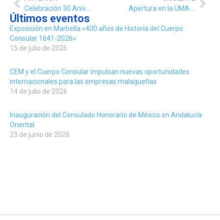
Celebración 30 Aniversario de La Opinión de Málaga, con la presencia del decano y vicedecano del Cuerpo Consular.
Apertura en la UMA de la oficina “Welcome to UMA”, con la asistencia del decano del Cuerpo Consular, Rafael Pérez Peña y el Cónsul de Armenia, Alberto Benito García.
Últimos eventos
Exposición en Marbella «400 años de Historia del Cuerpo
Consular 1641-2026»
15 de julio de 2026
CEM y el Cuerpo Consular impulsan nuevas oportunidades
internacionales para las empresas malagueñas
14 de julio de 2026
Inauguración del Consulado Honorario de México en Andalucía
Oriental
23 de junio de 2026