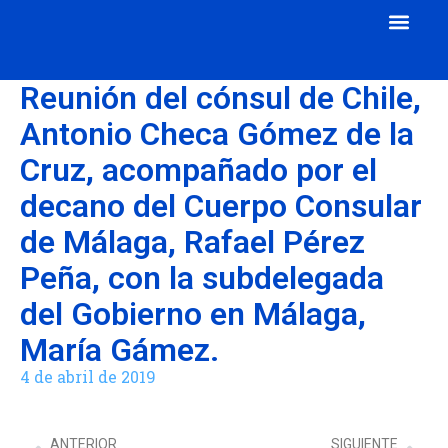
Cuerpo Consular
Consulados Acreditados
Aula de Mecenazgo
Reunión del cónsul de Chile,
Antonio Checa Gómez de la
Cruz, acompañado por el
decano del Cuerpo Consular
de Málaga, Rafael Pérez
Peña, con la subdelegada
del Gobierno en Málaga,
María Gámez.
4 de abril de 2019
ANTERIOR
SIGUIENTE